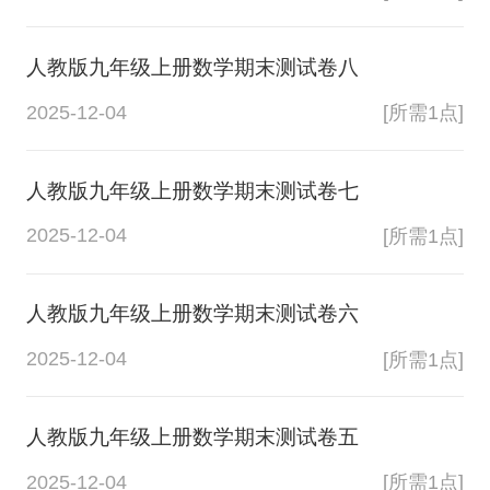
人教版九年级上册数学期末测试卷八
2025-12-04
[所需1点]
人教版九年级上册数学期末测试卷七
2025-12-04
[所需1点]
人教版九年级上册数学期末测试卷六
2025-12-04
[所需1点]
人教版九年级上册数学期末测试卷五
2025-12-04
[所需1点]