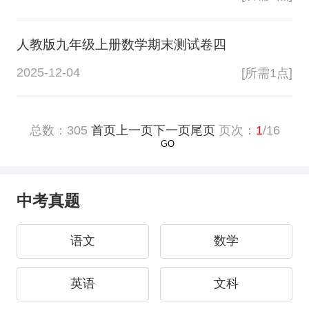
人教版九年级上册数学期末测试卷四
2025-12-04
[所需1点]
总数：
305
首页
上一页
下一页
尾页
页次：
1
/16
中考真题
语文
数学
英语
文科