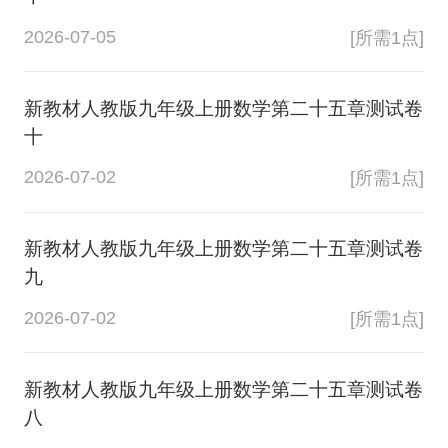
2026-07-05
[所需1点]
新教材人教版九年级上册数学第二十五章测试卷
十
2026-07-02
[所需1点]
新教材人教版九年级上册数学第二十五章测试卷
九
2026-07-02
[所需1点]
新教材人教版九年级上册数学第二十五章测试卷
八