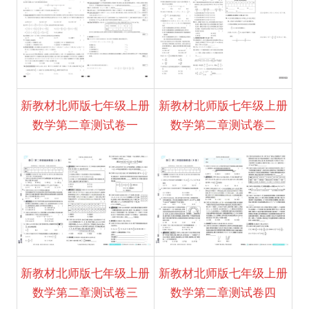
新教材北师版七年级上册
新教材北师版七年级上册
数学第二章测试卷一
数学第二章测试卷二
新教材北师版七年级上册
新教材北师版七年级上册
数学第二章测试卷三
数学第二章测试卷四