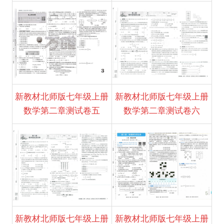
新教材北师版七年级上册
新教材北师版七年级上册
数学第二章测试卷五
数学第二章测试卷六
新教材北师版七年级上册
新教材北师版七年级上册