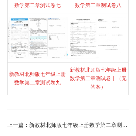
数学第二章测试卷七
数学第二章测试卷八
新教材北师版七年级上册
新教材北师版七年级上册
数学第二章测试卷十（无
数学第二章测试卷九
答案）
上一篇：新教材北师版七年级上册数学第二章测试卷九